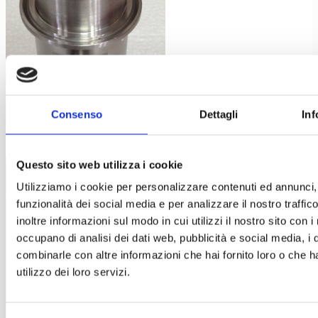
Consenso
Dettagli
Inf
Questo sito web utilizza i cookie
Valvengineering s.r.l.
Utilizziamo i cookie per personalizzare contenuti ed annunci, 
Valve Engineering Srl
is a specialist manufacturer of valves
funzionalità dei social media e per analizzare il nostro traffi
for handling powders in the Pharmaceutical, fine chemical, food
inoltre informazioni sul modo in cui utilizzi il nostro sito con i
occupano di analisi dei dati web, pubblicità e social media, i 
and cosmetics industries. We are located near the town of
combinarle con altre informazioni che hai fornito loro o che h
Lucca in Tuscany, Italy in an area renowned for its skilled
utilizzo dei loro servizi.
mechanical engineers and designers.