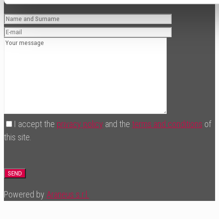
I accept the
privacy policy
and the
terms and conditions
of
this site.
Powered by
Araneus s.r.l.