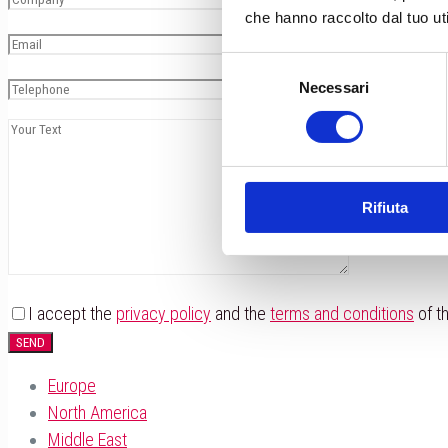
che hanno raccolto dal tuo uti
Selezione
Necessari
del
consenso
Rifiuta
I accept the
privacy policy
and the
terms and conditions
of th
Europe
North America
Middle East