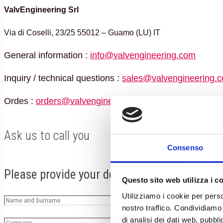
ValvEngineering Srl
Via di Coselli, 23/25 55012 – Guamo (LU) IT
General information :
info@valvengineering.com
Inquiry / technical questions :
sales@valvengineering.
Ordes :
orders@valvengineering.com
Ask us to call you
Consenso
Please provide your details and we'll contac
Questo sito web utilizza i c
Utilizziamo i cookie per perso
nostro traffico. Condividiamo 
di analisi dei dati web, pubbl