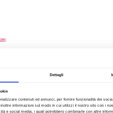
com
Dettagli
t you as soon as possible.
ookie
nalizzare contenuti ed annunci, per fornire funzionalità dei socia
inoltre informazioni sul modo in cui utilizzi il nostro sito con i n
icità e social media, i quali potrebbero combinarle con altre inform