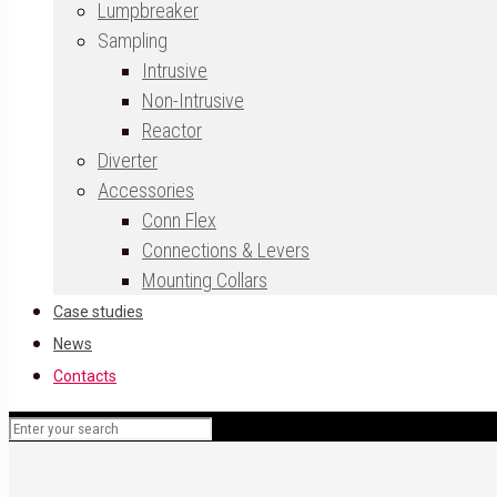
Lumpbreaker
Sampling
Intrusive
Non-Intrusive
Reactor
Diverter
Accessories
Conn Flex
Connections & Levers
Mounting Collars
Case studies
News
Contacts