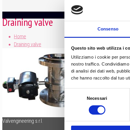
Draining valve
Consenso
Home
Draining valve
Questo sito web utilizza i c
Utilizziamo i cookie per perso
nostro traffico. Condividiamo 
di analisi dei dati web, pubbl
che hanno raccolto dal tuo uti
Selezione
Necessari
del
consenso
Valvengineering s.r.l.