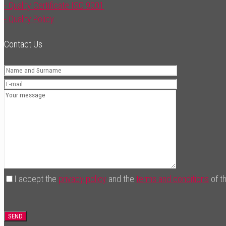
- Quality Certificate ISO 9001
- Quality Policy
Contact Us
I accept the
privacy policy
and the
terms and conditions
of th