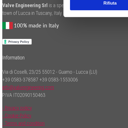
Rifiuta
Valve Engineering Srl
is a specialist manufacturer of valves fo
town of Lucca in Tuscany, Italy in an area renowned for its skil
Information
Via di Coselli, 23/25 55012 - Guamo - Lucca (LU)
+39 0583-378587
+39 0583-1553006
info@valvengineering.com
P.IVA IT02090150463
- Privacy policy
- Cookie Policy
- Terms and condition