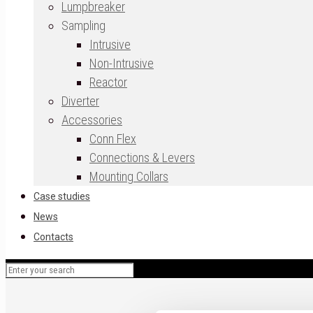
Lumpbreaker
Sampling
Intrusive
Non-Intrusive
Reactor
Diverter
Accessories
Conn Flex
Connections & Levers
Mounting Collars
Case studies
News
Contacts