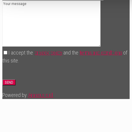
I accept the
privacy policy
and the
terms and conditions
of
this site.
Powered by
Araneus s.r.l.