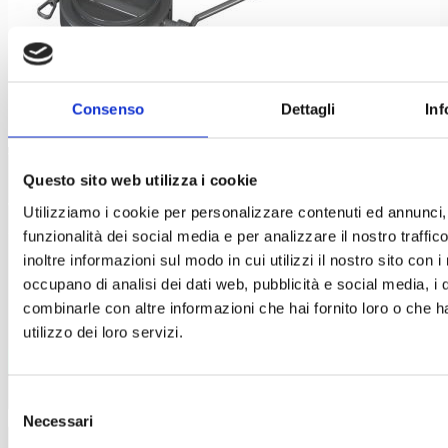
Consenso
Dettagli
Inf
Valvengineering s.r.l.
Questo sito web utilizza i cookie
Valve Engineering Srl
is a specialist manufacturer of valves
Utilizziamo i cookie per personalizzare contenuti ed annunci, 
for handling powders in the Pharmaceutical, fine chemical, food
funzionalità dei social media e per analizzare il nostro traffi
inoltre informazioni sul modo in cui utilizzi il nostro sito con i
and cosmetics industries. We are located near the town of
occupano di analisi dei dati web, pubblicità e social media, i 
Lucca in Tuscany, Italy in an area renowned for its skilled
combinarle con altre informazioni che hai fornito loro o che h
mechanical engineers and designers.
utilizzo dei loro servizi.
Selezione
Necessari
del