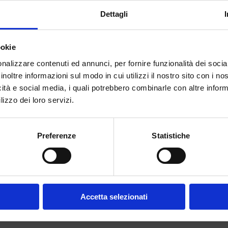
Dettagli
ookie
nalizzare contenuti ed annunci, per fornire funzionalità dei socia
inoltre informazioni sul modo in cui utilizzi il nostro sito con i n
icità e social media, i quali potrebbero combinarle con altre inform
lizzo dei loro servizi.
Preferenze
Statistiche
r handling powders in the Pharmaceutical, fine chemical, food and
led mechanical engineers and designers.
Accetta selezionati