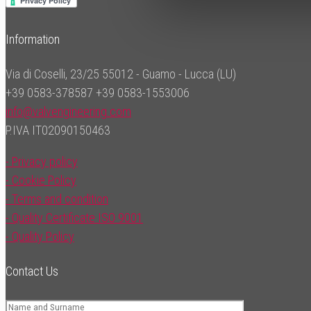
Information
Via di Coselli, 23/25 55012 - Guamo - Lucca (LU)
+39 0583-378587
+39 0583-1553006
info@valvengineering.com
P.IVA IT02090150463
- Privacy policy
- Cookie Policy
- Terms and condition
- Quality Certificate ISO 9001
- Quality Policy
Contact Us