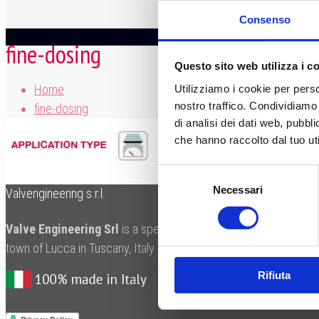
Consenso
fine-dosing
Questo sito web utilizza i c
Home
Utilizziamo i cookie per perso
nostro traffico. Condividiamo 
fine-dosing
di analisi dei dati web, pubbl
che hanno raccolto dal tuo uti
Selezione
Necessari
del
Valvengineering s.r.l.
consenso
Valve Engineering Srl
is a specialist manufacturer of valves fo
town of Lucca in Tuscany, Italy in an area renowned for its skil
Rifiuta