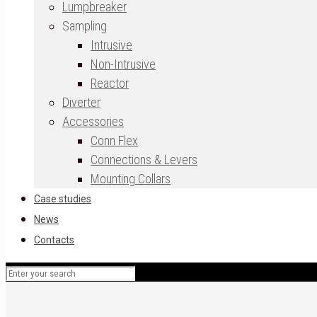
Lumpbreaker
Sampling
Intrusive
Non-Intrusive
Reactor
Diverter
Accessories
Conn Flex
Connections & Levers
Mounting Collars
Case studies
News
Contacts