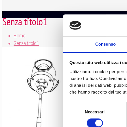
Senza titolo1
Home
Senza titolo1
Consenso
Questo sito web utilizza i c
Utilizziamo i cookie per perso
nostro traffico. Condividiamo 
di analisi dei dati web, pubbl
che hanno raccolto dal tuo uti
Selezione
Necessari
del
consenso