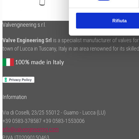
Rifiuta
Valvengineering s.r.l.
Valve Engineering Srl
is a specialist manufacturer of valves fo
town of Lucca in Tuscany, Italy in an area renowned for its skil
Information
Via di Coselli, 23/25 55012 - Guamo - Lucca (LU)
+39 0583-378587
+39 0583-1553006
info@valvengineering.com
P.IVA IT02090150463