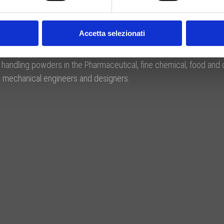
Accetta selezionati
r handling powders in the Pharmaceutical, fine chemical, food and
led mechanical engineers and designers.