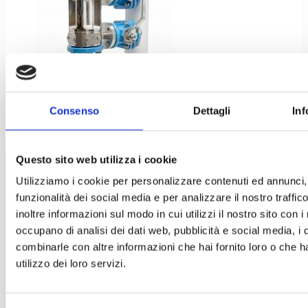
Consenso
Dettagli
Inf
Questo sito web utilizza i cookie
Valvengineering s.r.l.
Utilizziamo i cookie per personalizzare contenuti ed annunci, 
Valve Engineering Srl
is a specialist manufacturer of valves
funzionalità dei social media e per analizzare il nostro traffi
for handling powders in the Pharmaceutical, fine chemical, food
inoltre informazioni sul modo in cui utilizzi il nostro sito con i
occupano di analisi dei dati web, pubblicità e social media, i 
and cosmetics industries. We are located near the town of
combinarle con altre informazioni che hai fornito loro o che h
Lucca in Tuscany, Italy in an area renowned for its skilled
utilizzo dei loro servizi.
mechanical engineers and designers.