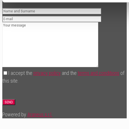
I accept the
privacy policy
and the
terms and conditions
of
this site.
Powered by
Araneus s.r.l.