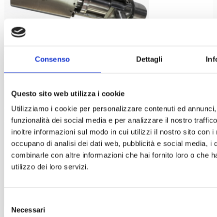
Consenso
Dettagli
Inf
Valvengineering s.r.l.
Questo sito web utilizza i cookie
Utilizziamo i cookie per personalizzare contenuti ed annunci, 
Valve Engineering Srl
is a specialist manufacturer of valves
funzionalità dei social media e per analizzare il nostro traffi
for handling powders in the Pharmaceutical, fine chemical, food
inoltre informazioni sul modo in cui utilizzi il nostro sito con i
and cosmetics industries. We are located near the town of
occupano di analisi dei dati web, pubblicità e social media, i 
Lucca in Tuscany, Italy in an area renowned for its skilled
combinarle con altre informazioni che hai fornito loro o che h
mechanical engineers and designers.
utilizzo dei loro servizi.
Selezione
Necessari
del