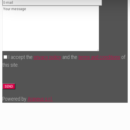
I accept the
privacy policy
and the
terms and conditions
of
this site.
Powered by
Araneus s.r.l.