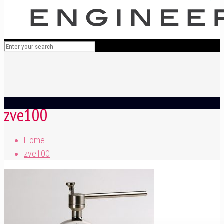
zve100
Home
zve100