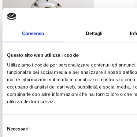
Consenso
Dettagli
Inf
Valvengineering s.r.l.
Questo sito web utilizza i cookie
Valve Engineering Srl
is a specialist manufacturer of valves
Utilizziamo i cookie per personalizzare contenuti ed annunci, 
for handling powders in the Pharmaceutical, fine chemical, food
funzionalità dei social media e per analizzare il nostro traffi
inoltre informazioni sul modo in cui utilizzi il nostro sito con i
and cosmetics industries. We are located near the town of
occupano di analisi dei dati web, pubblicità e social media, i 
Lucca in Tuscany, Italy in an area renowned for its skilled
combinarle con altre informazioni che hai fornito loro o che h
mechanical engineers and designers.
utilizzo dei loro servizi.
Selezione
Necessari
del