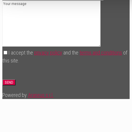
I accept the
privacy policy
and the
terms and conditions
of
this site.
Powered by
Araneus s.r.l.