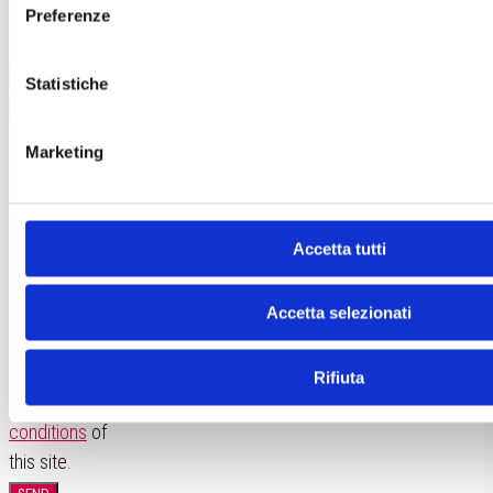
Preferenze
Information?
Statistiche
Marketing
Accetta tutti
I accept
Accetta selezionati
the
privacy
policy
and the
Rifiuta
terms and
conditions
of
this site.