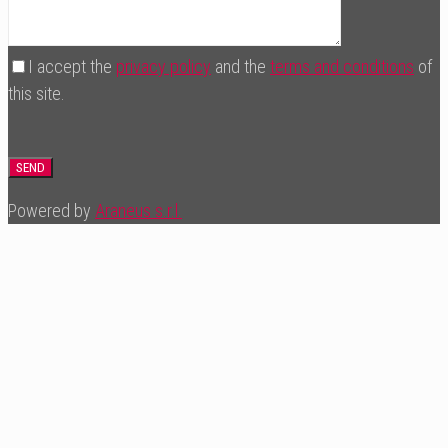
I accept the
privacy policy
and the
terms and conditions
of
this site.
Powered by
Araneus s.r.l.