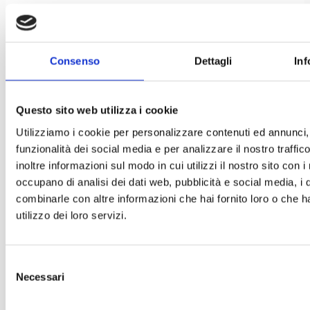
ONE VALVE,
ENDLESS
POSSIBILITIES
Consenso
Dettagli
Inf
: OYSTER
FEEDER DN
50 CUSTOM
Questo sito web utilizza i cookie
19
Utilizziamo i cookie per personalizzare contenuti ed annunci, 
Dicembre
funzionalità dei social media e per analizzare il nostro traffi
2023
inoltre informazioni sul modo in cui utilizzi il nostro sito con i
occupano di analisi dei dati web, pubblicità e social media, i 
combinarle con altre informazioni che hai fornito loro o che h
LAST BUT
utilizzo dei loro servizi.
NOT LEAST
6 Aprile
Selezione
2023
Necessari
del
consenso
Need More