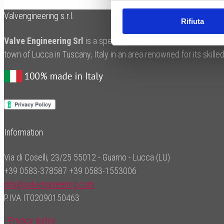
Valvengineering s.r.l.
Rifiuta
Valve Engineering Srl
is a specialist manufacturer of valves fo
town of Lucca in Tuscany, Italy in an area renowned for its skil
Information
Via di Coselli, 23/25 55012 - Guamo - Lucca (LU)
+39 0583-378587
+39 0583-1553006
info@valvengineering.com
P.IVA IT02090150463
- Privacy policy